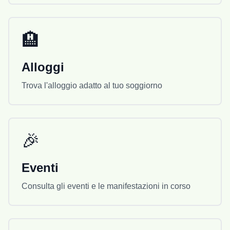
pista di tubing, attiva tutto l’anno, offrendo
momenti emozionanti sia in inverno che in
estate. Il Centro Sci Žari dispone anche di
🏨
un parcheggio privato, rendendolo
accessibile e comodo per tutti i visitatori.
Alloggi
Che siate atleti professionisti o sciatori
ricreativi
Trova l'alloggio adatto al tuo soggiorno
🎉
Eventi
Consulta gli eventi e le manifestazioni in corso