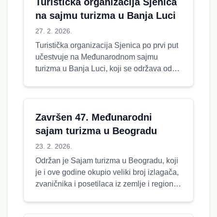
Turistička organizacija Sjenica
na sajmu turizma u Banja Luci
27. 2. 2026.
Turistička organizacija Sjenica po prvi put
učestvuje na Međunarodnom sajmu
turizma u Banja Luci, koji se održava od
27. februara do 1. marta 2026. g...
Završen 47. Međunarodni
sajam turizma u Beogradu
23. 2. 2026.
Održan je Sajam turizma u Beogradu, koji
je i ove godine okupio veliki broj izlagača,
zvaničnika i posetilaca iz zemlje i regiona.
Među mnogobrojnim p...