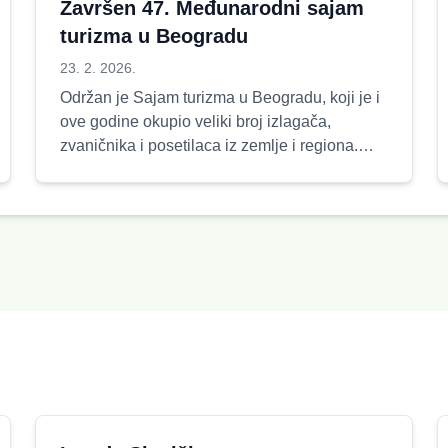
Završen 47. Međunarodni sajam
turizma u Beogradu
23. 2. 2026.
Održan je Sajam turizma u Beogradu, koji je i
ove godine okupio veliki broj izlagača,
zvaničnika i posetilaca iz zemlje i regiona.
Među mnogobrojnim p...