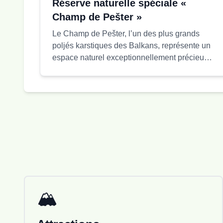
Réserve naturelle spéciale «
Champ de Pešter »
Le Champ de Pešter, l’un des plus grands
poljés karstiques des Balkans, représente un
espace naturel exceptionnellement précieux
et bien préservé. Situé à environ 1 150 mètres
d’altitude, c’est ici, dans le village de
Karajukića Bunari, qu’une température de –
39,5 °C a été enregistrée le 13 janvier 1985,
faisant de cette région l’une des plus froides
de Serbie. Ce territoire a été proclamé
Réserve naturelle spéciale et couvre une
superficie de 3 117,97 hectares. La réserve
est composée d’un complexe unique de
zones marécageuses, humides et tourbeuses,
ce qui en fait l’un des espaces de biodiversité
🏔️
les mieux conservés du pays. On y trouve de
nombreuses espèces reliques, endémiques,