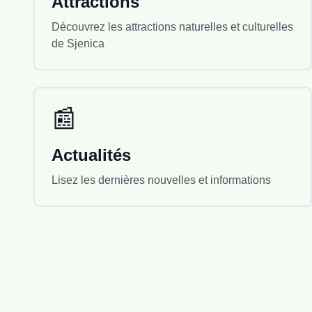
Attractions
rares et menacées, tant de flore que de faune,
incluant des espèces d’importance nationale
Découvrez les attractions naturelles et culturelles
et internationale. La riche ornithofaune du site
de Sjenica
est particulièrement remarquable, car de
nombreuses espèces d’oiseaux trouvent
refuge dans ces écosystèmes particuliers.
Grâce à sa nature intacte, à son air pur et à
📰
son paysage authentique de haute altitude, le
Champ de Pešter est une destination idéale
Actualités
pour les amoureux de la nature, les
observateurs d’oiseaux, les photographes et
Lisez les dernières nouvelles et informations
les chercheurs souhaitant découvrir le monde
rare et préservé de la région de Pešter.