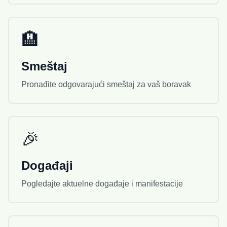
stazu koja je aktivna tokom cele godine,
pružajući uzbudljive trenutke kako zimi,
tako i leti. Ski centar Žari takođe poseduje
🏨
i sopstveni parking, što ga čini
pristupačnim i udobnim za sve posetioce.
Smeštaj
Bilo da ste profesionalni sportista ili
ljubitelj rekreativnog skijanja, Ski centar
Pronađite odgovarajući smeštaj za vaš boravak
Žari nudi savršenu kombinaciju
adrenalina, prirodnih lepota i modernih
sadržaja na Pešterskoj visoravni.
🎉
Događaji
Pogledajte aktuelne događaje i manifestacije