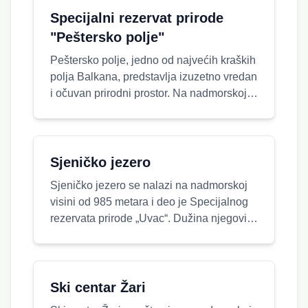
Specijalni rezervat prirode
"Peštersko polje"
Peštersko polje, jedno od najvećih kraških
polja Balkana, predstavlja izuzetno vredan
i očuvan prirodni prostor. Na nadmorskoj
visini od oko 1.150 metara, upravo ovde je
13. januara 1985. u selu Karajukića Bunari
izmereno –39,5 °C, što ovo područje
svrstava među najhladnije delove Srbije.
Sjeničko jezero
Ovaj prostor je proglašen Specijalnim
Sjeničko jezero se nalazi na nadmorskoj
rezervatom prirode i obuhvata 3.117,97
visini od 985 metara i deo je Specijalnog
hektara. Rezervat čini jedinstveni
rezervata prirode „Uvac“. Dužina njegovih
kompleks barskih, močvarnih i tresavskih
meandara iznosi oko 25 km, pružajući
staništa, što ga svrstava među
spektakularne pejzaže i velelepne
najznačajnija područja očuvanog
vidikovce sa kojih se otvara impresivan
biodiverziteta u zemlji. Na ovom prostoru
pogled na okolne meandre. Jezero je
Ski centar Žari
obitavaju brojne reliktne, endemične, retke
stanište beloglavog supa, jedne od
i ugrožene vrste flore i faune, uključujući i