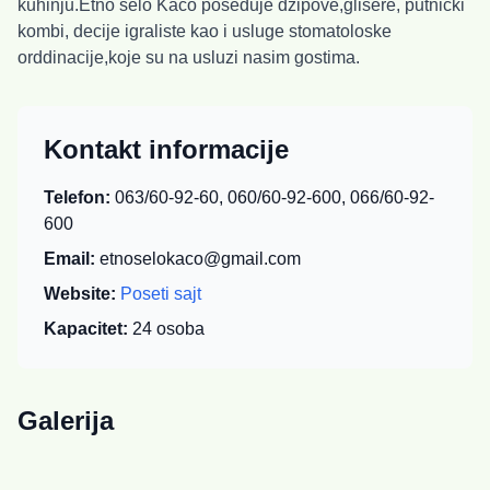
kuhinju.Etno selo Kaćo poseduje dzipove,glisere, putnički
kombi, decije igraliste kao i usluge stomatoloske
orddinacije,koje su na usluzi nasim gostima.
Kontakt informacije
Telefon:
063/60-92-60, 060/60-92-600, 066/60-92-
600
Email:
etnoselokaco@gmail.com
Website:
Poseti sajt
Kapacitet:
24
osoba
Galerija