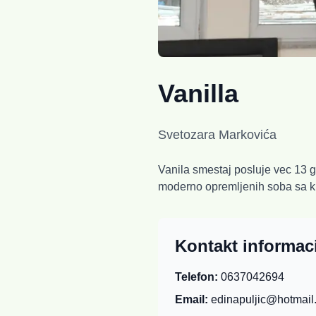
Vanilla
Svetozara Markovića
Vanila smestaj posluje vec 13 
moderno opremljenih soba sa ku
Kontakt informac
Telefon:
0637042694
Email:
edinapuljic@hotmail