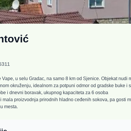
ntović
6311
 Vape, u selu Gradac, na samo 8 km od Sjenice. Objekat nudi m
dnom okruženju, idealnom za potpuni odmor od gradske buke i 
be i dnevni boravak, ukupnog kapaciteta za 6 osoba
 i mala proizvodnja prirodnih hladno ceđenih sokova, pa gosti 
cu mesta.