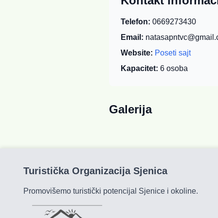
Kontakt informac
Telefon:
0669273430
Email:
natasapntvc@gmail
Website:
Poseti sajt
Kapacitet:
6
osoba
Galerija
Turistička Organizacija Sjenica
Promovišemo turistički potencijal Sjenice i okoline.