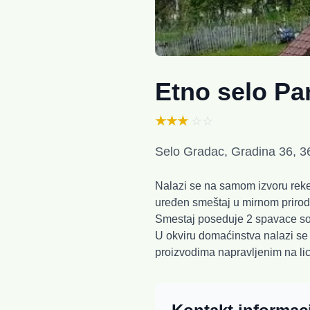
Etno selo Pa
★★★
☆☆
Selo Gradac, Gradina 36, 3
Nalazi se na samom izvoru reke
uređen smeštaj u mirnom priro
Smestaj poseduje 2 spavace so
U okviru domaćinstva nalazi se
proizvodima napravljenim na li