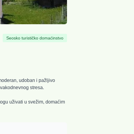
Seosko turističko domaćinstvo
oderan, udoban i pažljivo
svakodnevnog stresa.
mogu uživati u svežim, domaćim