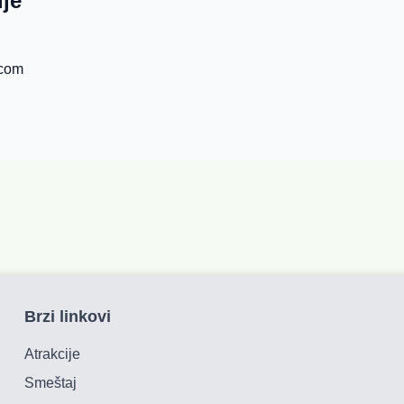
ije
.com
Brzi linkovi
Atrakcije
Smeštaj