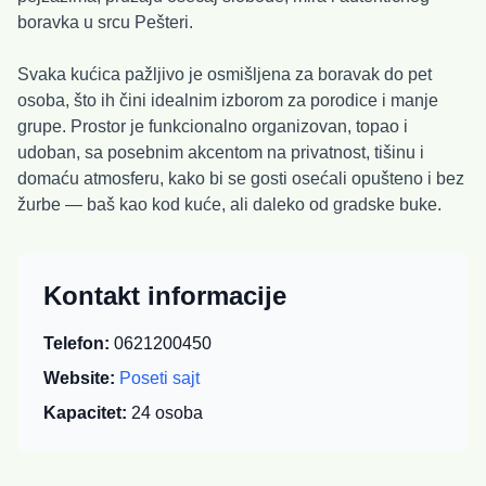
boravka u srcu Pešteri.
Svaka kućica pažljivo je osmišljena za boravak do pet
osoba, što ih čini idealnim izborom za porodice i manje
grupe. Prostor je funkcionalno organizovan, topao i
udoban, sa posebnim akcentom na privatnost, tišinu i
domaću atmosferu, kako bi se gosti osećali opušteno i bez
žurbe — baš kao kod kuće, ali daleko od gradske buke.
Kontakt informacije
Telefon:
0621200450
Website:
Poseti sajt
Kapacitet:
24
osoba