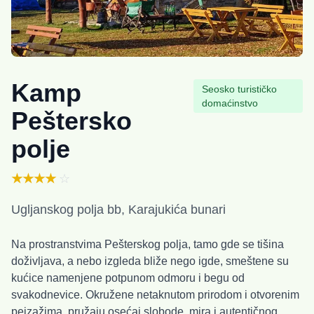
Kamp
Seosko turističko
domaćinstvo
Peštersko
polje
★★★★
☆
Ugljanskog polja bb, Karajukića bunari
Na prostranstvima Pešterskog polja, tamo gde se tišina
doživljava, a nebo izgleda bliže nego igde, smeštene su
kućice namenjene potpunom odmoru i begu od
svakodnevice. Okružene netaknutom prirodom i otvorenim
pejzažima, pružaju osećaj slobode, mira i autentičnog