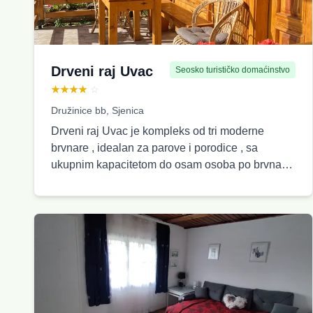
Drveni raj Uvac
Seosko turističko domaćinstvo
★★★★
☆
Družinice bb, Sjenica
Drveni raj Uvac je kompleks od tri moderne
brvnare , idealan za parove i porodice , sa
ukupnim kapacitetom do osam osoba po brvnari
.Terase svake brvnare pružaju pogled na prirodu i
savršen su kutak za jutarnju kafu ili večernje
opuštanje . U prijatnom , prirodnom ambijentu
uživaćete u miru i privatnosti , daleko od gužve .
Gostima su dostupni kvadovi , a u blizini se
nalaze atraktivni vidikovac Molitva ,meandri Uvca
kao i čuveni viseći most . Savršen izbor za sve
koji žele udoban , rustičan boravak na Uvcu u