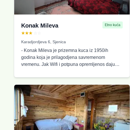
prirodnoj atmosferi i potpunom miru okruženom
zelenilom .
Konak Mileva
Etno kuća
★★★
☆☆
Karadjordjeva 6, Sjenica
- Konak Mileva je prizemna kuca iz 1950ih
godina koja je prilagodjena savremenom
vremenu. Jak Wifi i potpuna opremljenos daju
mogucnost za rad od kuce gostima. Ima veliko
dvoriste gde se mogu parkirati kola kao i deo
dvorista koji je savrsen za odmor uz potpunu
privatnost. Kapacitet: 5 osoba