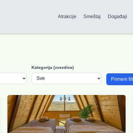
Atrakcije
Smeštaj
Događaji
Kategorija (zvezdice)
Primeni fil