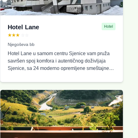
Hotel Lane
Hotel
★★★
☆☆
Njegoševa bb
Hotel Lane u samom centru Sjenice vam pruža
savršen spoj komfora i autentičnog doživljaja
Sjenice, sa 24 moderno opremljene smeštajne
jedinice , uz restoran domaće kuhinje, besplatan
parking i WiFi. Bilo da dolazite poslovno ili
turistički, kod nas ćete pronaći idealan smeštaj za
prijatan i bezbrižan boravak. Hotel Lane Sjenica
je porodični hotel sa tradicijom dužom od pola
veka, nastao iz ljubavi prema prirodi i
gostoprimstvu. Naša misija je da gostima
pružimo jedinstven spoj udobnosti, autentične
domaće kuhinje i topline domaćinske atmosfere.