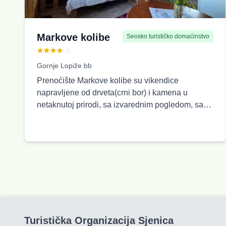
Markove kolibe
Seosko turističko domaćinstvo
★★★★
☆
Gornje Lopiže bb
Prenoćište Markove kolibe su vikendice
napravljene od drveta(crni bor) i kamena u
netaknutoj prirodi, sa izvarednim pogledom, sa
leve strane Meandara Uvca na udaljenosto od: -
Sjenice (asvaltni put) 13,2km -Vidikovca Veliki
Vrh(Ledeni vidikovac) 1,5km -Vidikovca Ravni
krš 3km -Vidikovca Čemernik 2,5km - Ušačke
pećine 0,5km - Ledene pećine 3km -
Visećeg(žičanog) mosta 5km Vikendice
apartmanskog tipa sa stabilnom vodom i strujom
,namenjene za različit broj gostiju, vikendica za
šestoro, vikendica za četvoro i četiri vikendice za
Turistička Organizacija Sjenica
po dva gosta uz mogućnost krevetca za dete.