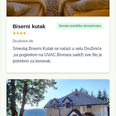
Biserni kutak
Seosko turističko domaćinstvo
★★★★
☆
Družiniće bb
Smestaj Biserni Kutak se nalazi u selu Družiniće
,sa pogledom na UVAC.Brvnara sadrži sve što je
potrebno za boravak.