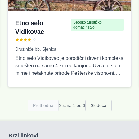
Etno selo
Seosko turističko
domaćinstvo
Vidikovac
★★★★
☆
Družiniće bb, Sjenica
Etno selo Vidikovac je porodični drveni kompleks
smešten na samo 4 km od kanjona Uvca, u srcu
mirne i netaknute prirode Pešterske visoravni.
Sastoji se od 10 udobnih drvenih kućica,
ukupnog kapaciteta do 40 gostiju, prilagođenih
porodicama, parovima, prijateljima i putnicima
svih uzrasta. U centru etno sela nalazi se
Prethodna
Strana 1 od 3
Sledeća
restoran u tradicionalnom stilu sa prostranom
terasom, koji nudi domaću kuhinju i prijatnu
atmosferu tokom cele godine. Zahvaljujući
otvorenom prostoru i organizovanoj strukturi,
Brzi linkovi