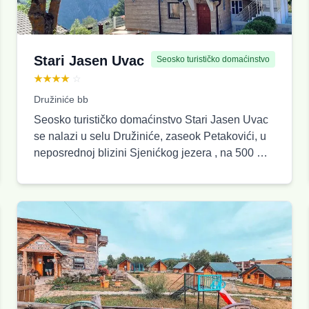
Stari Jasen Uvac
Seosko turističko domaćinstvo
★★★★
☆
Družiniće bb
Seosko turističko domaćinstvo Stari Jasen Uvac
se nalazi u selu Družiniće, zaseok Petakovići, u
neposrednoj blizini Sjenićkog jezera , na 500 m
od kanjona Uvac i pešačke staze koja vodi do
vidikovca Molitva na Uvcu. S obzirom na svoju
lokaciju ovo mesto je idealno za porodični odmor,
druženje, krstarenje kanjonom Uvca, plivanje,
lov, ribolov, obilazak ledene pećine, osmatranje
Beloglavog supa.Domaćinstvo nudi 4 apartmana
sa 15 ležajeva. Stari Jasen Uvac je kategorisan
kao seosko turističko domaćinstvo i ima 4
zvezdice.