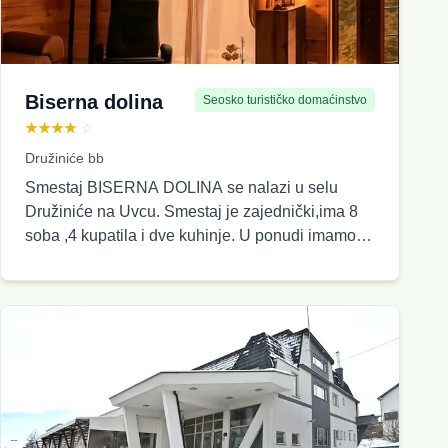
Biserna dolina
Seosko turističko domaćinstvo
★★★★
☆
Družiniće bb
Smestaj BISERNA DOLINA se nalazi u selu
Družiniće na Uvcu. Smestaj je zajednički,ima 8
soba ,4 kupatila i dve kuhinje. U ponudi imamo i
brvnaru Biserna Dolina Lux