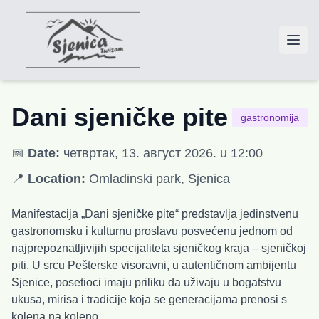
Dani sjeničke pite
gastronomija
📅
Date:
четвртак, 13. август 2026.
u 12:00
📍
Location:
Omladinski park, Sjenica
Manifestacija „Dani sjeničke pite“ predstavlja jedinstvenu
gastronomsku i kulturnu proslavu posvećenu jednom od
najprepoznatljivijih specijaliteta sjeničkog kraja – sjeničkoj
piti. U srcu Pešterske visoravni, u autentičnom ambijentu
Sjenice, posetioci imaju priliku da uživaju u bogatstvu
ukusa, mirisa i tradicije koja se generacijama prenosi s
kolena na koleno.